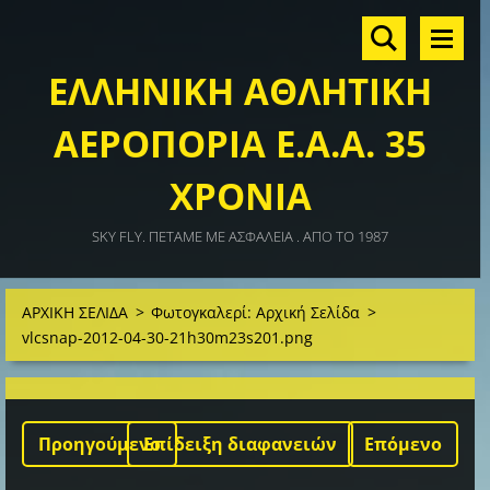
ΕΛΛΗΝΙΚΗ ΑΘΛΗΤΙΚΗ
ΑΕΡΟΠΟΡΙΑ Ε.Α.Α. 35
ΧΡΟΝΙΑ
SKY FLY. ΠΕΤΑΜΕ ΜΕ ΑΣΦΑΛΕΙΑ . ΑΠΟ ΤΟ 1987
ΑΡΧΙΚΗ ΣΕΛΙΔΑ
>
Φωτογκαλερί: Αρχική Σελίδα
>
vlcsnap-2012-04-30-21h30m23s201.png
Προηγούμενο
Επίδειξη διαφανειών
Επόμενο